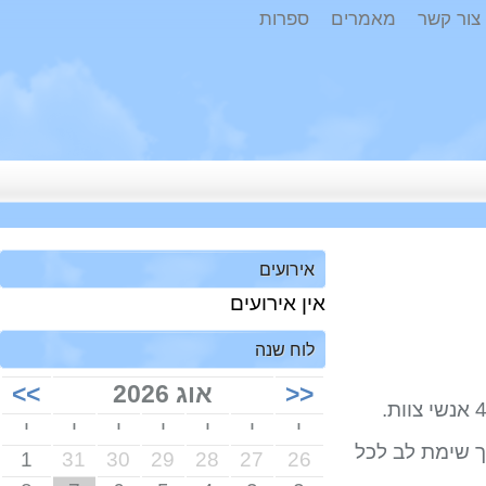
ר קשר
מאמרים
ספרות
אירועים
אין אירועים
לוח שנה
<<
אוג 2026
>>
י
י
י
י
י
י
י
שימת לב לכל
1
31
30
29
28
27
26