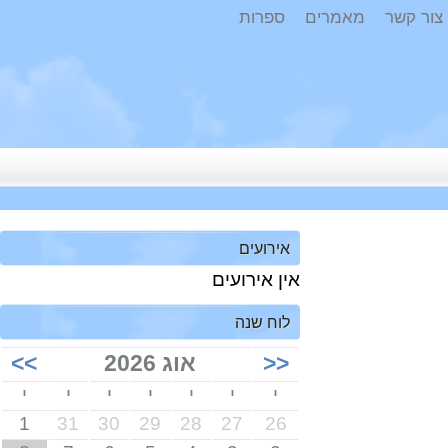
ר קשר
מאמרים
ספרות
אירועים
אין אירועים
לוח שנה
<<
אוג 2026
>>
י
י
י
י
י
י
י
1
31
30
29
28
27
26